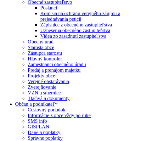
Obecné zastupiteľstvo
Poslanci
Komisia na ochranu verejného záujmu a
prejednávania petícií
Zápisnice z obecného zastupiteľstva
Uznesenia obecného zastupiteľstva
Videá zo zasadnutí zastupiteľstva
Obecný úrad
Starosta obce
Zástupca starostu
Hlavný kontrolór
Zamestnanci obecného úradu
Predaj a prenájom majetku
Projekty obce
Verejné obstarávania
Zverejňovanie
VZN a smernice
Tlačivá a dokumenty
Občan a podnikateľ
Cestovný poriadok
Informácie z obce vždy po ruke
SMS info
GISPLAN
Dane a poplatky
Správne poplatky