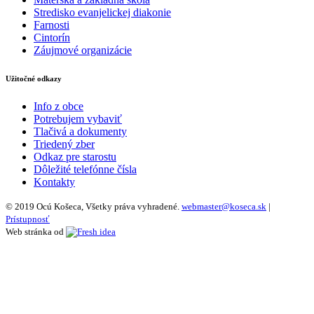
Stredisko evanjelickej diakonie
Farnosti
Cintorín
Záujmové organizácie
Užitočné odkazy
Info z obce
Potrebujem vybaviť
Tlačivá a dokumenty
Triedený zber
Odkaz pre starostu
Dôležité telefónne čísla
Kontakty
© 2019 Ocú Košeca, Všetky práva vyhradené.
webmaster@koseca.sk
|
Prístupnosť
Web stránka od