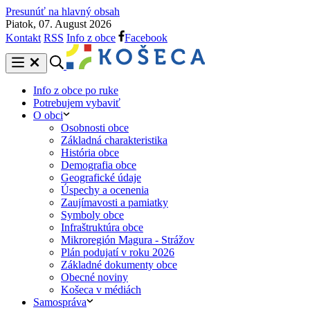
Presunúť na hlavný obsah
Piatok, 07. August 2026
Kontakt
RSS
Info z obce
Facebook
Info z obce po ruke
Potrebujem vybaviť
O obci
Osobnosti obce
Základná charakteristika
História obce
Demografia obce
Geografické údaje
Úspechy a ocenenia
Zaujímavosti a pamiatky
Symboly obce
Infraštruktúra obce
Mikroregión Magura - Strážov
Plán podujatí v roku 2026
Základné dokumenty obce
Obecné noviny
Košeca v médiách
Samospráva