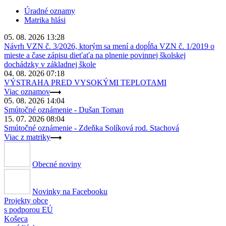
Úradné oznamy
Matrika hlási
05. 08. 2026 13:28
Návrh VZN č. 3/2026, ktorým sa mení a dopĺňa VZN č. 1/2019 o
mieste a čase zápisu dieťaťa na plnenie povinnej školskej
dochádzky v základnej škole
04. 08. 2026 07:18
VÝSTRAHA PRED VYSOKÝMI TEPLOTAMI
Viac oznamov
05. 08. 2026 14:04
Smútočné oznámenie - Dušan Toman
15. 07. 2026 08:04
Smútočné oznámenie - Zdeňka Solíková rod. Stachová
Viac z matriky
Obecné noviny
Novinky na Facebooku
Projekty obce
s podporou EÚ
Košeca