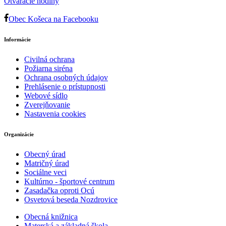
Otváracie hodiny
Obec Košeca na Facebooku
Informácie
Civilná ochrana
Požiarna siréna
Ochrana osobných údajov
Prehlásenie o prístupnosti
Webové sídlo
Zverejňovanie
Nastavenia cookies
Organizácie
Obecný úrad
Matričný úrad
Sociálne veci
Kultúrno - športové centrum
Zasadačka oproti Ocú
Osvetová beseda Nozdrovice
Obecná knižnica
Materská a základná škola